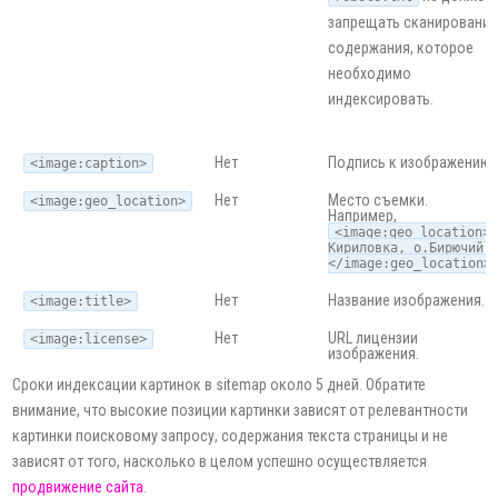
запрещать сканировани
содержания, которое
необходимо
индексировать.
Нет
Подпись к изображению.
<image:caption>
Нет
Место съемки.
<image:geo_location>
Например,
<image:geo_location>
Кириловка, о.Бирючий
</image:geo_location>
Нет
Название изображения.
<image:title>
Нет
URL лицензии
<image:license>
изображения.
Сроки индексации картинок в sitemap около 5 дней. Обратите
внимание, что высокие позиции картинки зависят от релевантности
картинки поисковому запросу, содержания текста страницы и не
зависят от того, насколько в целом успешно осуществляется
продвижение сайта
.