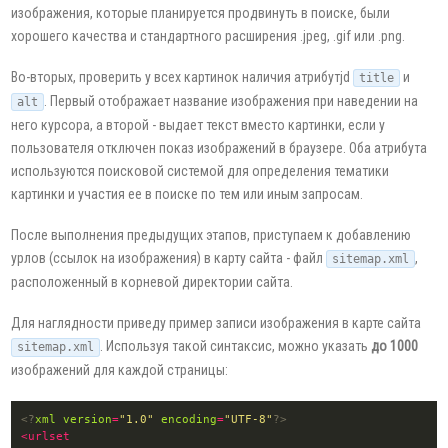
изображения, которые планируется продвинуть в поиске, были
хорошего качества и стандартного расширения .jpeg, .gif или .png.
Во-вторых, проверить у всех картинок наличия атрибутjd
и
title
. Первый отображает название изображения при наведении на
alt
него курсора, а второй - выдает текст вместо картинки, если у
пользователя отключен показ изображений в браузере. Оба атрибута
используются поисковой системой для определения тематики
картинки и участия ее в поиске по тем или иным запросам.
После выполнения предыдущих этапов, приступаем к добавлению
урлов (ссылок на изображения) в карту сайта - файл
,
sitemap.xml
расположенный в корневой директории сайта.
Для наглядности приведу пример записи изображения в карте сайта
. Используя такой синтаксис, можно указать
до 1000
sitemap.xml
изображений для каждой страницы:
<?
xml
version
=
"1.0"
encoding
=
"UTF-8"
?>
<urlset