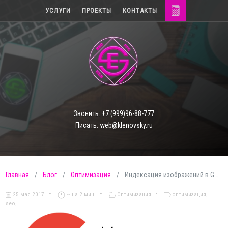
УСЛУГИ
ПРОЕКТЫ
КОНТАКТЫ
Звонить: +7 (999)96-88-777
Писать: web@klenovsky.ru
Главная
Блог
Оптимизация
Индексация изображений в Google
•
•
•
25 мая 2017
~ на 2 мин.
Оптимизация
оптимизация
,
seo
,