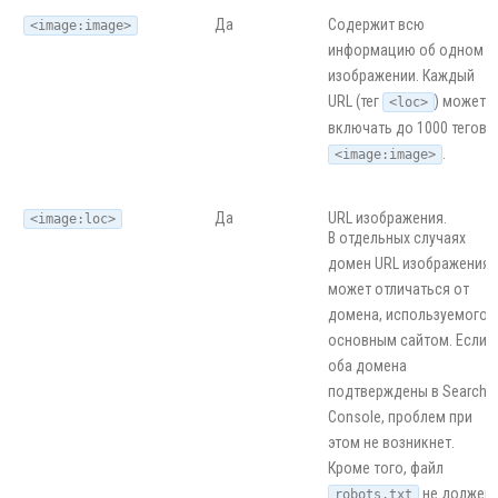
Да
Содержит всю
<image:image>
информацию об одном
изображении. Каждый
URL (тег
) может
<loc>
включать до 1000 тегов
.
<image:image>
Да
URL изображения.
<image:loc>
В отдельных случаях
домен URL изображения
может отличаться от
домена, используемого
основным сайтом. Если
оба домена
подтверждены в Search
Console, проблем при
этом не возникнет.
Кроме того, файл
не должен
robots.txt