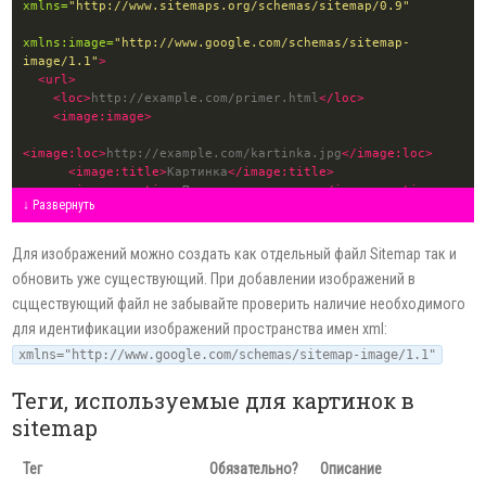
xmlns=
"http://www.sitemaps.org/schemas/sitemap/0.9"
xmlns:image=
"http://www.google.com/schemas/sitemap-
image/1.1"
>
<url>
<loc>
http://example.com/primer.html
</loc>
<image:image>
<image:loc>
http://example.com/kartinka.jpg
</image:loc>
<image:title>
Картинка
</image:title>
<image:caption>
Подпись к картинке
</image:caption>
↓ Развернуть
</image:image>
<image:image>
<image:loc>
http://example.com/photo.png
</image:loc>
Для изображений можно создать как отдельный файл Sitemap так и
<image:title>
Фото
</image:title>
обновить уже существующий. При добавлении изображений в
<image:caption>
Подпись к фото
</image:caption>
</image:image>
сцществующий файл не забывайте проверить наличие необходимого
</url>
для идентификации изображений пространства имен xml:
xmlns="http://www.google.com/schemas/sitemap-image/1.1"
</urlset>
Теги, используемые для картинок в
sitemap
Тег
Обязательно?
Описание